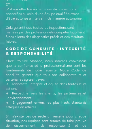
ET
📌 Avoir effectué au minimum dix inspections
encadrées au sein d’une équipe qualifiée avant
d’être autorisé à intervenir de manière autonome.
Cela garantit que toutes les inspections sont
menées par des professionnels compétents, offrant
à nos clients des diagnostics précis et des résultats
fiables.
Code De Conduite : Integrité
& Responsabilité
Chez ProDive Monaco, nous sommes convaincus
que la confiance et le professionnalisme sont les
fondements de notre réussite. Notre Code de
conduite garantit que tous nos collaborateurs et
partenaires agissent avec :
🔹 Honnêteté, intégrité et équité dans toutes leurs
actions
🔹 Respect envers les clients, les partenaires et
l’environnement
🔹 Engagement envers les plus hauts standards
éthiques en affaires
S’il n’existe pas de règle universelle pour chaque
situation, nos équipes sont tenues de faire preuve
de discernement, de responsabilité et de