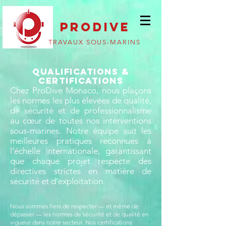
PRODIVE
TRAVAUX SOUS-MARINS
QUALIFICATIONS &
CERTIFICATIONS
Chez ProDive Monaco, nous plaçons
les normes les plus élevées de qualité,
de sécurité et de professionnalisme
au cœur de toutes nos interventions
sous-marines. Notre équipe suit les
meilleures pratiques reconnues à
l’échelle internationale, garantissant
que chaque projet respecte des
directives strictes en matière de
sécurité et d’exploitation.
Nous sommes fiers de respecter — et même de
dépasser — les normes de sécurité et de qualité en
vigueur dans notre secteur. Nos certifications