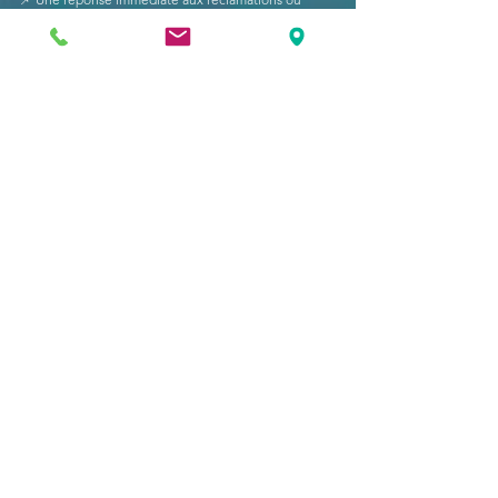
problèmes opérationnels, accompagnée de réunions
dédiées pour mettre en place les améliorations
nécessaires
📌 Des évaluations régulières des performances,
avec des bilans internes afin d’optimiser les
procédures
Toute la documentation interne reste ouverte à la
mise à jour pour refléter les dernières normes du
secteur et les évolutions de l’entreprise.
Contact
18 Quai Antoine 1er
98 000 MONACO
Tél :
+377 93 50 61 00
Port :
+33 (0)6 78 63 63 12
Mail :
c
ontact@prodive.mc