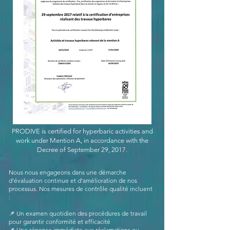
PRODIVE is certified for hyperbaric activities and
work under Mention A, in accordance with the
Decree of September 29, 2017.
Nous nous engageons dans une démarche
d’évaluation continue et d’amélioration de nos
processus. Nos mesures de contrôle qualité incluent
:
📌 Un examen quotidien des procédures de travail
pour garantir conformité et efficacité
📌 Une réponse immédiate aux réclamations ou