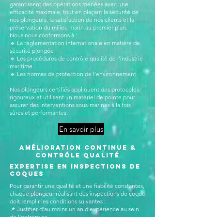
garantissent des opérations menées avec une
efficacité maximale, tout en plaçant la sécurité de
nos plongeurs, la satisfaction de nos clients et la
préservation du milieu marin au premier plan.
Nous nous conformons à :
🔹 La réglementation internationale en matière de
sécurité plongée
🔹 Les procédures de contrôle qualité de l’industrie
maritime
🔹 Les normes de protection de l’environnement
Nos plongeurs certifiés appliquent des protocoles
rigoureux et utilisent un matériel de pointe pour
assurer des interventions sous-marines à la fois
sûres et performantes.
En savoir plus
Amélioration Continue &
Contrôle Qualité
Expertise En inspections de
coques
Pour garantir une qualité et une fiabilité constantes,
chaque plongeur réalisant des inspections de coque
doit remplir les conditions suivantes :
📌 Justifier d’au moins un an d’expérience au sein
de l’entreprise.