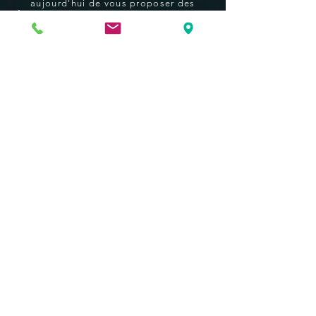
aujourd'hui de vous proposer des
formations typées "pro" apportant une
valeur ajoutée supplémentaire à vos
prestations.
N'hésitez pas à nous contacter :
Instagra
m
Facebook
La
dernière
notice d'utilisation
du X-CCR en français est ici :
Télécharger
Contact