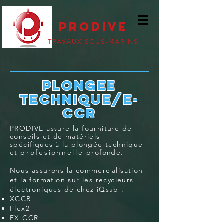
PRODIVE
TRAVAUX SOUS-MARINS
PLONGEE
TECHNIQUE/E-
CCR
​PRODIVE assure l
a fourniture de
conseils et de matériels
spécifiques à la plongée technique
et
profesionnelle
profonde.
Nous assurons la commercialisation
et la formation sur les recycleurs
électroniques de chez iQsub :
​XCCR
Flex2
FX CCR