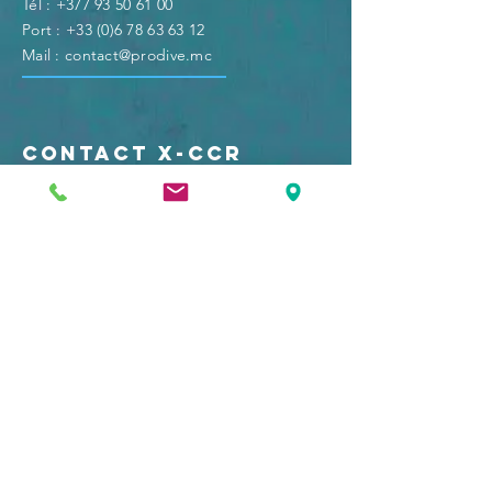
Tél :
+377 93 50 61 00
Port :
+33 (0)6 78 63 63 12
Mail :
c
ontact@prodive.mc
CONTACT X-CCR
Port :
+33 ( 0)6 40 62 62 33
Mail :
xccr@prodive.mc