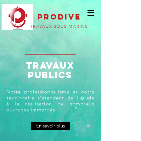
PRODIVE
TRAVAUX SOUS-MARINS
TRAVAUX
PUBLICS
Notre professionnalisme et notre
savoir-faire s’étendent de l’étude
à la réalisation de nombreux
ouvrages immergés.
En savoir plus